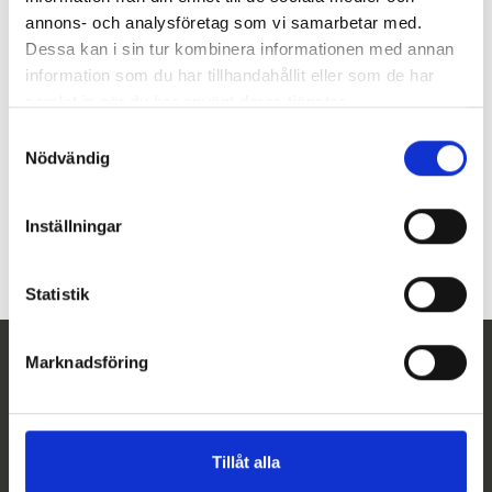
Scandinavia. All product-related
annons- och analysföretag som vi samarbetar med.
questions, orders, logistics, service &
Dessa kan i sin tur kombinera informationen med annan
information som du har tillhandahållit eller som de har
support will be handed directly by us at
samlat in när du har använt deras tjänster.
LABEX with ample support from the
Samtyckesval
Biolog-id team.
Nödvändig
Inställningar
«
»
Statistik
Marknadsföring
Tillåt alla
NORSK LABEX AS
Sandviksveien 26,