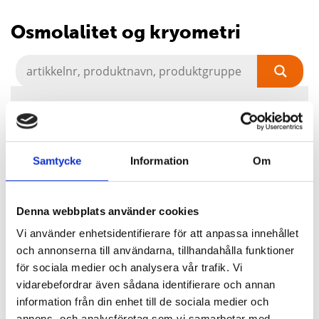
Osmolalitet og kryometri
Vi samarbeider med Löser Messtechnik,
et selskap med over 45 års erfaring med
å produsere osmometre og kryometre.
Samtycke
Information
Om
Disse instrumentene brukes til å måle
frysepunktene til vandige løsninger, som
serum, urin og plasma, samt
Denna webbplats använder cookies
frysepunktet til benzenløsninger.
Vi använder enhetsidentifierare för att anpassa innehållet
Osmometre og kryometre har mange
och annonserna till användarna, tillhandahålla funktioner
bruksområder innen medisinsk
för sociala medier och analysera vår trafik. Vi
diagnostikk, farmasøytisk industri,
vidarebefordrar även sådana identifierare och annan
biologisk forskning og andre felt.
information från din enhet till de sociala medier och
annons- och analysföretag som vi samarbetar med.