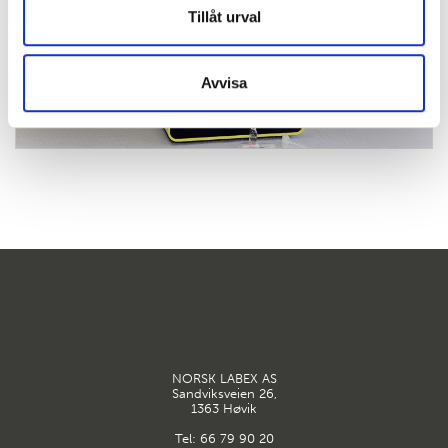
Tillåt urval
Kryometer
Avvisa
NORSK LABEX AS
Sandviksveien 26,
1363 Høvik
Tel:
66 79 90 20