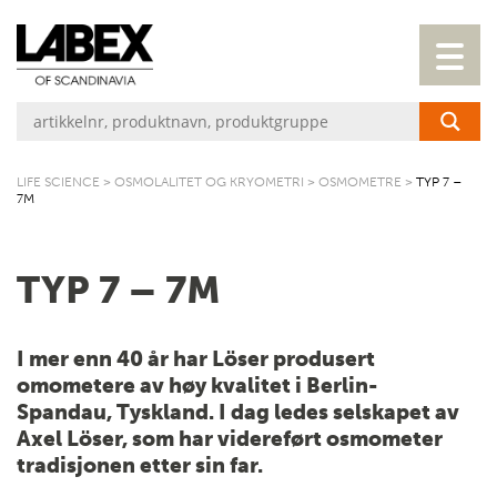
LIFE SCIENCE
>
OSMOLALITET OG KRYOMETRI
>
OSMOMETRE
>
TYP 7 –
7M
TYP 7 – 7M
I mer enn 40 år har Löser produsert
omometere av høy kvalitet i Berlin-
Spandau, Tyskland. I dag ledes selskapet av
Axel Löser, som har videreført osmometer
tradisjonen etter sin far.