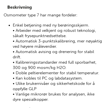
Beskrivning
Osmometer type 7 har mange fordeler:
Enkel betjening med ny berøringsskjerm.
• Arbeider med velkjent og robust teknologi,
såkalt frysepunktnedsettelse.
• Automatisk 3-punktskalibrering, mer nøyaktig
ved høyere måleverdier.
• Automatisk avising og drenering for stabil
drift.
• Kalibreringsstandarder med full sporbarhet,
300 og 900 mosm/kg H2O.
• Doble peltierelementer for stabil temperatur.
• Kan kobles til PC og labdatasystem.
• Ulike brukernivåer og sikkerhetskode for å
oppfylle GLP
• Vanlige mikrorør brukes for analysen, ikke
dyre spesialkopper.