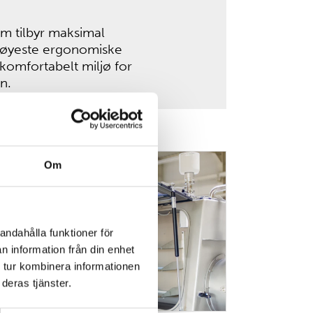
om tilbyr maksimal
 høyeste ergonomiske
g komfortabelt miljø for
n.
Om
Isolatorer
andahålla funktioner för
n information från din enhet
 tur kombinera informationen
deras tjänster.