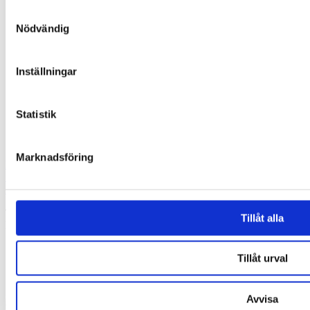
Sikkerhet & renhet
Samtyckesval
Osmolalitet og kryometri
Nödvändig
Production
Nyheter & Eventer
Alle nyheter
Healthcare
Inställningar
Life Science
Nyheter – Labex
Kontakt oss
Statistik
Google Maps
Instagram
Marknadsföring
NORSK LABEX AS
Sandviksveien 26,
1363 Høvik
Tel:
66 79 90 20
Tillåt alla
E-post:
info@labex.com
Tillåt urval
Avvisa