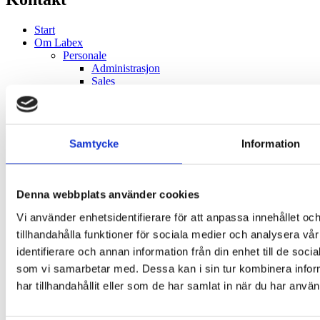
Start
Om Labex
Personale
Administrasjon
Sales
Service & Support
Supply Chain
Historie
kvalitet & holdbarhet
Samtycke
Information
Healthcare
Komponentfremstilling
Immunohematologi
HLA- typing
Denna webbplats använder cookies
Klinisk Mikrobiologi
Sentrifugering
Vi använder enhetsidentifierare för att anpassa innehållet oc
VET
tillhandahålla funktioner för sociala medier och analysera vår
Transfusjon
Koagulasjon
identifierare och annan information från din enhet till de so
Hematologi
som vi samarbetar med. Dessa kan i sin tur kombinera info
Forgiftninger
har tillhandahållit eller som de har samlat in när du har använ
Life Science
Sentrifugering
Bioprosess