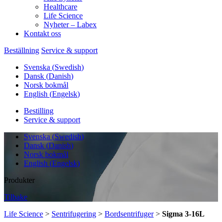
Healthcare
Life Science
Nyheter – Labex
Kontakt oss
Beställning
Service & support
Svenska
(
Swedish
)
Dansk
(
Danish
)
Norsk bokmål
English
(
Engelsk
)
Bestilling
Service & support
Svenska
(
Swedish
)
Dansk
(
Danish
)
Norsk bokmål
English
(
Engelsk
)
Produkter
Tilbake
Life Science
>
Sentrifugering
>
Bordsentrifuger
>
Sigma 3-16L