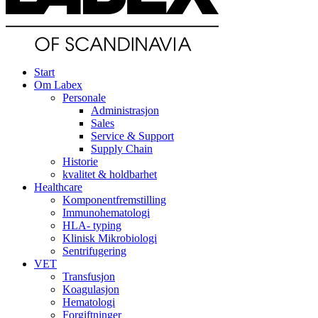
Start
Om Labex
Personale
Administrasjon
Sales
Service & Support
Supply Chain
Historie
kvalitet & holdbarhet
Healthcare
Komponentfremstilling
Immunohematologi
HLA- typing
Klinisk Mikrobiologi
Sentrifugering
VET
Transfusjon
Koagulasjon
Hematologi
Forgiftninger