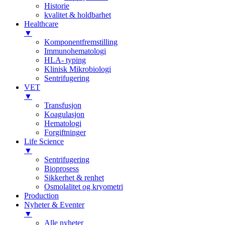
Historie
kvalitet & holdbarhet
Healthcare
▼
Komponentfremstilling
Immunohematologi
HLA- typing
Klinisk Mikrobiologi
Sentrifugering
VET
▼
Transfusjon
Koagulasjon
Hematologi
Forgiftninger
Life Science
▼
Sentrifugering
Bioprosess
Sikkerhet & renhet
Osmolalitet og kryometri
Production
Nyheter & Eventer
▼
Alle nyheter