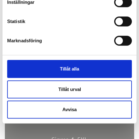
Inställningar
Statistik
Marknadsföring
Tillåt alla
SE OGSÅ:
Tillåt urval
Avvisa