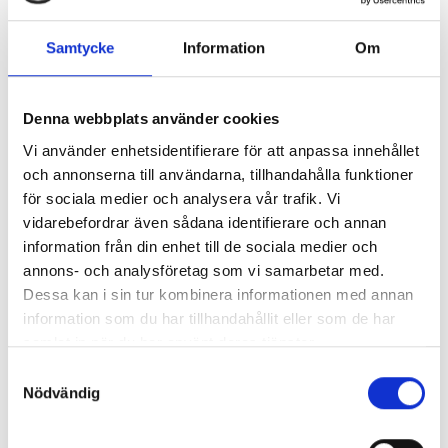
KONTAKT OSS HER
Samtycke
Information
Om
Denna webbplats använder cookies
Vi använder enhetsidentifierare för att anpassa innehållet
och annonserna till användarna, tillhandahålla funktioner
för sociala medier och analysera vår trafik. Vi
vidarebefordrar även sådana identifierare och annan
information från din enhet till de sociala medier och
annons- och analysföretag som vi samarbetar med.
Dessa kan i sin tur kombinera informationen med annan
information som du har tillhandahållit eller som de har
samlat in när du har använt deras tjänster.
Samtyckesval
Nödvändig