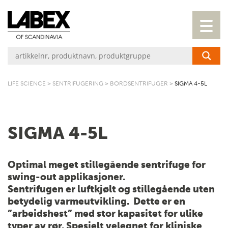
LIFE SCIENCE
>
SENTRIFUGERING
>
BORDSENTRIFUGER
>
SIGMA 4-5L
SIGMA 4-5L
Optimal meget stillegående sentrifuge for
swing-out applikasjoner.
Sentrifugen er luftkjølt og stillegående uten
betydelig varmeutvikling. Dette er en
”arbeidshest” med stor kapasitet for ulike
typer av rør. Spesielt velegnet for kliniske