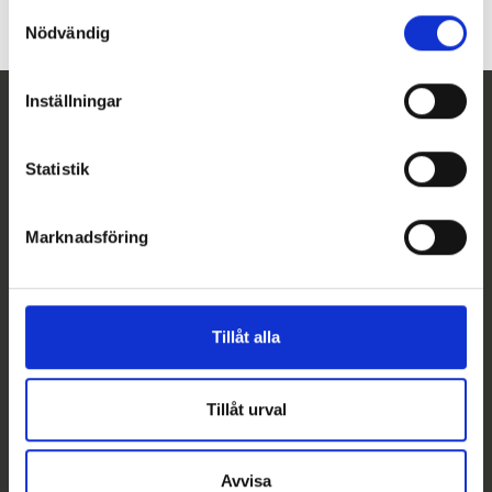
Samtyckesval
Nödvändig
Inställningar
Statistik
NORSK LABEX AS
Sandviksveien 26,
Marknadsföring
1363 Høvik
Tel:
66 79 90 20
E-post:
info@labex.com
Tillåt alla
Tillåt urval
Avvisa
© 2019-2026
|
Labex AB
|
All rights reserved