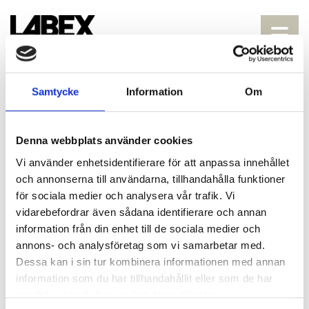
Samtycke
Information
Om
HEALTHCARE
>
HLA- TYPING
>
HLA-ASSOSIERT SYKDOMSTYPING
>
CELIAKI
Denna webbplats använder cookies
Vi använder enhetsidentifierare för att anpassa innehållet
CELIAKI
och annonserna till användarna, tillhandahålla funktioner
för sociala medier och analysera vår trafik. Vi
vidarebefordrar även sådana identifierare och annan
information från din enhet till de sociala medier och
annons- och analysföretag som vi samarbetar med.
Dessa kan i sin tur kombinera informationen med annan
information som du har tillhandahållit eller som de har
KONTAKT OSS HER
samlat in när du har använt deras tjänster.