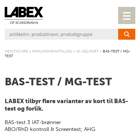
HEALTHCARE
>
IMMUNOHEMATOLOGI
>
ID-GELKORT
>
BAS-TEST / MG-
TEST
BAS-TEST / MG-TEST
LABEX tilbyr flere varianter av kort til BAS-
test og forlik.
BAS-test 3 IAT-brønner
ABO/RhD kontroll & Screentest; AHG