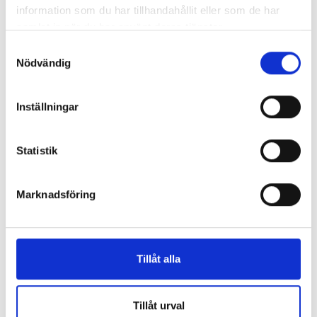
information som du har tillhandahållit eller som de har
samlat in när du har använt deras tjänster.
Samtyckesval
Nödvändig
SE OGSÅ:
Inställningar
Statistik
Marknadsföring
ABO RhD typing
Tillåt alla
Tillåt urval