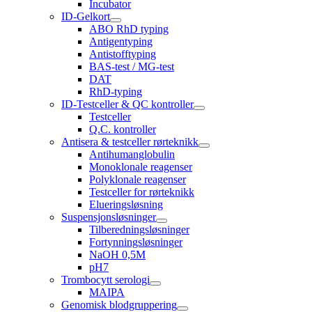
Incubator
ID-Gelkort
ABO RhD typing
Antigentyping
Antistofftyping
BAS-test / MG-test
DAT
RhD-typing
ID-Testceller & QC kontroller
Testceller
Q.C. kontroller
Antisera & testceller rørteknikk
Antihumanglobulin
Monoklonale reagenser
Polyklonale reagenser
Testceller for rørteknikk
Elueringsløsning
Suspensjonsløsninger
Tilberedningsløsninger
Fortynningsløsninger
NaOH 0,5M
pH7
Trombocytt serologi
MAIPA
Genomisk blodgruppering