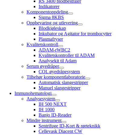
RS 3400 blodbestråler
Indikatorer
Komponentoppdeling
Sigma 8KBS
Oppbevaring og utlevering
Blodkjøleskap
Inkubator og Agitator for trombocytter
Plasmafryser
Kvalitetskontroll
ADAM-rWBC2
Kvalitetskontroller til ADAM
Analysekit til Adam
Serum øyedråper
COL øyedråpesystem
Tilbehør komponentlaboratorie
Automatisk slangestripper
Manuel slangestripper
Immunohematologi
Analysesystem
IH 500 NEXT
IH 1000
Banjo ID-Reader
Mindre instrument
Sentrifuge ID-Kort & rørteknikk
Cellevask Diacent CW