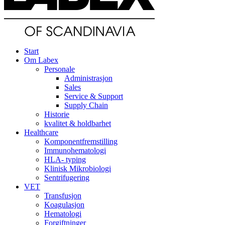
Start
Om Labex
Personale
Administrasjon
Sales
Service & Support
Supply Chain
Historie
kvalitet & holdbarhet
Healthcare
Komponentfremstilling
Immunohematologi
HLA- typing
Klinisk Mikrobiologi
Sentrifugering
VET
Transfusjon
Koagulasjon
Hematologi
Forgiftninger