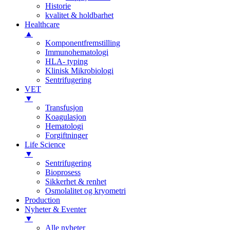
Historie
kvalitet & holdbarhet
Healthcare
▲
Komponentfremstilling
Immunohematologi
HLA- typing
Klinisk Mikrobiologi
Sentrifugering
VET
▼
Transfusjon
Koagulasjon
Hematologi
Forgiftninger
Life Science
▼
Sentrifugering
Bioprosess
Sikkerhet & renhet
Osmolalitet og kryometri
Production
Nyheter & Eventer
▼
Alle nyheter