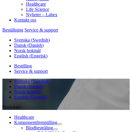
Healthcare
Life Science
Nyheter – Labex
Kontakt oss
Beställning
Service & support
Svenska
(
Swedish
)
Dansk
(
Danish
)
Norsk bokmål
English
(
Engelsk
)
Bestilling
Service & support
Svenska
(
Swedish
)
Dansk
(
Danish
)
Norsk bokmål
English
(
Engelsk
)
Produkter
Healthcare
Komponentfremstilling
Blodbestråling