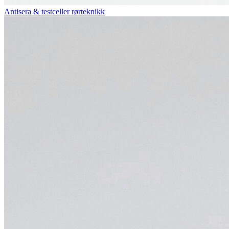
Antisera & testceller rørteknikk