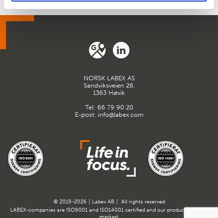
NORSK LABEX AS
Sandviksveien 26,
1363 Høvik
Tel:
66 79 90 20
E-post:
info@labex.com
© 2019-2026
|
Labex AB
|
All rights reserved
LABEX-companies are ISO9001 and ISO14001 certified and our products are CE-
marked.