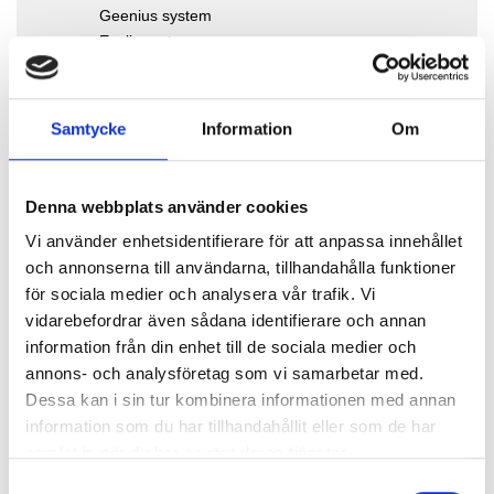
Geenius system
Evolis system
Produkter for testing av infeksjonsykdommer
Sentrifugering
Samtycke
Information
Om
Denna webbplats använder cookies
Analysesystem
Vi använder enhetsidentifierare för att anpassa innehållet
och annonserna till användarna, tillhandahålla funktioner
för sociala medier och analysera vår trafik. Vi
vidarebefordrar även sådana identifierare och annan
information från din enhet till de sociala medier och
annons- och analysföretag som vi samarbetar med.
Dessa kan i sin tur kombinera informationen med annan
information som du har tillhandahållit eller som de har
samlat in när du har använt deras tjänster.
Geenius system
Samtyckesval