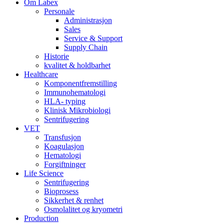
Om Labex
Personale
Administrasjon
Sales
Service & Support
Supply Chain
Historie
kvalitet & holdbarhet
Healthcare
Komponentfremstilling
Immunohematologi
HLA- typing
Klinisk Mikrobiologi
Sentrifugering
VET
Transfusjon
Koagulasjon
Hematologi
Forgiftninger
Life Science
Sentrifugering
Bioprosess
Sikkerhet & renhet
Osmolalitet og kryometri
Production