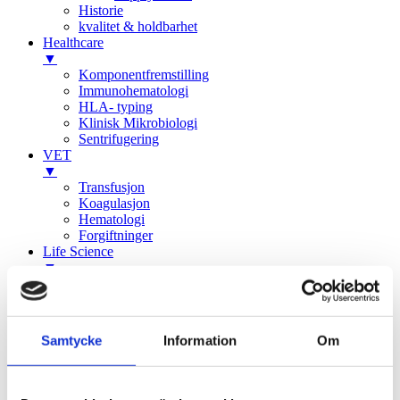
Historie
kvalitet & holdbarhet
Healthcare
▼
Komponentfremstilling
Immunohematologi
HLA- typing
Klinisk Mikrobiologi
Sentrifugering
VET
▼
Transfusjon
Koagulasjon
Hematologi
Forgiftninger
Life Science
▼
Sentrifugering
Bioprosess
Sikkerhet & renhet
Osmolalitet og kryometri
Samtycke
Information
Om
Production
Nyheter & Eventer
▼
Alle nyheter