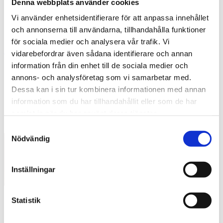
Denna webbplats använder cookies
Healthcare
Life Science
Vi använder enhetsidentifierare för att anpassa innehållet
Nyheter – Labex
och annonserna till användarna, tillhandahålla funktioner
Kontakt oss
för sociala medier och analysera vår trafik. Vi
Beställning
Service & support
vidarebefordrar även sådana identifierare och annan
information från din enhet till de sociala medier och
Svenska
(
Swedish
)
Dansk
(
Danish
)
annons- och analysföretag som vi samarbetar med.
Norsk bokmål
Dessa kan i sin tur kombinera informationen med annan
English
(
Engelsk
)
information som du har tillhandahållit eller som de har
Bestilling
samlat in när du har använt deras tjänster.
Service & support
Samtyckesval
Svenska
(
Swedish
)
Nödvändig
Dansk
(
Danish
)
Norsk bokmål
English
(
Engelsk
)
Inställningar
Nyheter & eventer
Alle nyheter
Statistik
Healthcare
Life Science