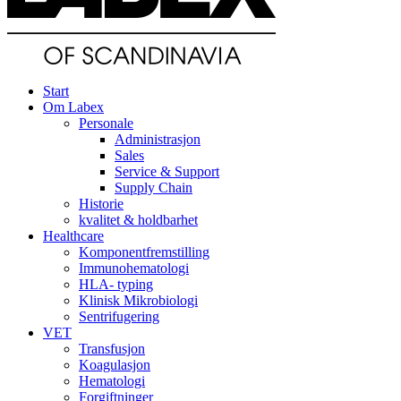
Start
Om Labex
Personale
Administrasjon
Sales
Service & Support
Supply Chain
Historie
kvalitet & holdbarhet
Healthcare
Komponentfremstilling
Immunohematologi
HLA- typing
Klinisk Mikrobiologi
Sentrifugering
VET
Transfusjon
Koagulasjon
Hematologi
Forgiftninger