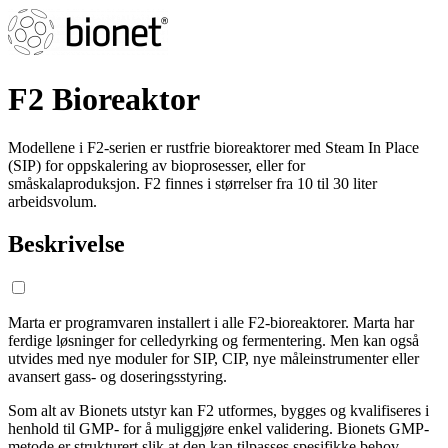
F2 Bioreaktor
Modellene i F2-serien er rustfrie bioreaktorer med Steam In Place
(SIP) for oppskalering av bioprosesser, eller for
småskalaproduksjon. F2 finnes i størrelser fra 10 til 30 liter
arbeidsvolum.
Beskrivelse
Marta er programvaren installert i alle F2-bioreaktorer. Marta har
ferdige løsninger for celledyrking og fermentering. Men kan også
utvides med nye moduler for SIP, CIP, nye måleinstrumenter eller
avansert gass- og doseringsstyring.
Som alt av Bionets utstyr kan F2 utformes, bygges og kvalifiseres i
henhold til GMP- for å muliggjøre enkel validering. Bionets GMP-
metode er strukturert slik at den kan tilpasses spesifikke behov.