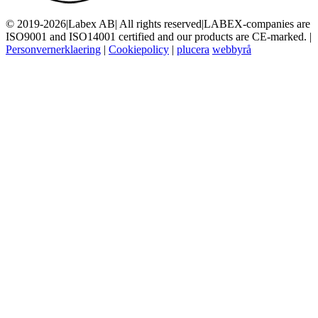
© 2019-2026
|
Labex AB
|
All rights reserved
|
LABEX-companies are
ISO9001 and ISO14001 certified and our products are CE-marked.
|
Personvernerklaering
|
Cookiepolicy
|
plucera
webbyrå