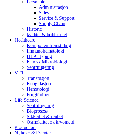
Personale
Administrasjon
Sales
Service & Support
Supply Chain
Historie
kvalitet & holdbarhet
Healthcare
Komponentfremstilling
Immunohematologi
HLA- typing
Klinisk Mikrobiologi
Sentrifugering
VET
Transfusjon
Koagulasjon
Hematologi
Forgiftninger
Life Science
Sentrifugering
Bioprosess
Sikkerhet & renhet
Osmolalitet og kryometri
Production
Nyheter & Eventer