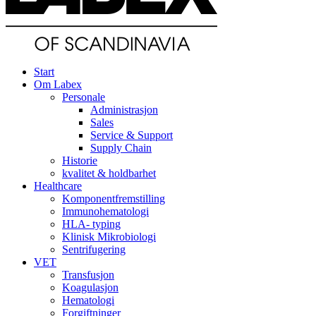
Start
Om Labex
Personale
Administrasjon
Sales
Service & Support
Supply Chain
Historie
kvalitet & holdbarhet
Healthcare
Komponentfremstilling
Immunohematologi
HLA- typing
Klinisk Mikrobiologi
Sentrifugering
VET
Transfusjon
Koagulasjon
Hematologi
Forgiftninger