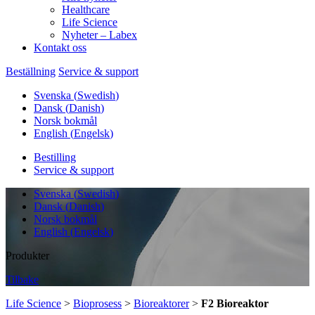
Healthcare
Life Science
Nyheter – Labex
Kontakt oss
Beställning
Service & support
Svenska
(
Swedish
)
Dansk
(
Danish
)
Norsk bokmål
English
(
Engelsk
)
Bestilling
Service & support
Svenska
(
Swedish
)
Dansk
(
Danish
)
Norsk bokmål
English
(
Engelsk
)
Produkter
Tilbake
Life Science
>
Bioprosess
>
Bioreaktorer
>
F2 Bioreaktor