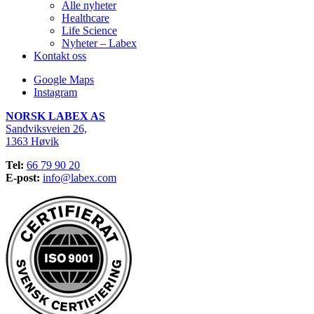
Alle nyheter
Healthcare
Life Science
Nyheter – Labex
Kontakt oss
Google Maps
Instagram
NORSK LABEX AS
Sandviksveien 26,
1363 Høvik
Tel:
66 79 90 20
E-post:
info@labex.com