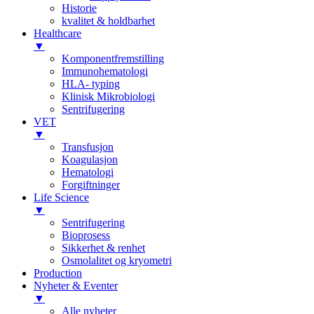
Historie
kvalitet & holdbarhet
Healthcare
▼
Komponentfremstilling
Immunohematologi
HLA- typing
Klinisk Mikrobiologi
Sentrifugering
VET
▼
Transfusjon
Koagulasjon
Hematologi
Forgiftninger
Life Science
▼
Sentrifugering
Bioprosess
Sikkerhet & renhet
Osmolalitet og kryometri
Production
Nyheter & Eventer
▼
Alle nyheter